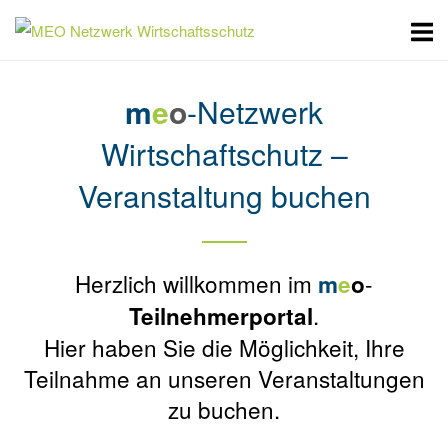
Skip
Home
to
content
m
e
o
-Netzwerk
Wirtschaftschutz –
Veranstaltung buchen
Herzlich willkommen im
-
m
e
o
.
Teilnehmerportal
Hier haben Sie die Möglichkeit, Ihre
Teilnahme an unseren Veranstaltungen
zu buchen.